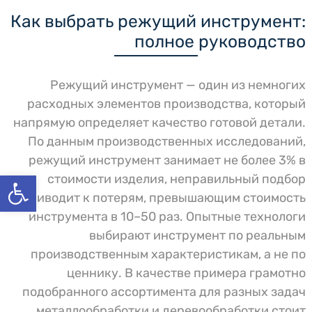
5. Детальное руководство по выбору
Как выбрать режущий инструмент:
режущего инструмента
полное руководство
6. Кейсы выбора режущего
инструмента
7. Сравнительная таблица материалов
Режущий инструмент — один из немногих
режущего инструмента
расходных элементов производства, который
8. Критерии замены режущего
инструмента
напрямую определяет качество готовой детали.
9. Практические рекомендации
По данным производственных исследований,
специалистов
режущий инструмент занимает не более 3% в
10. Личный рейтинг брендов режущего
פתח סרגל
стоимости изделия, неправильный подбор
инструмента
приводит к потерям, превышающим стоимость
11. Контроль стружкообразования:
почему это важно
инструмента в 10–50 раз. Опытные технологи
12. Правила хранения режущего
выбирают инструмент по реальным
инструмента
производственным характеристикам, а не по
13. Перспективы развития режущего
ценнику. В качестве примера грамотно
инструмента
14. מדיניות הפרטיות
подобранного ассортимента для разных задач
металлообработки и деревообработки стоит