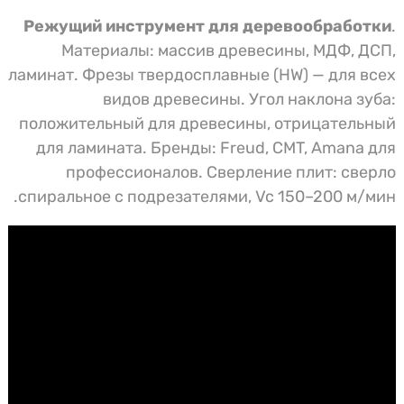
Режущий инструмент для деревообработки
.
Материалы: массив древесины, МДФ, ДСП,
ламинат. Фрезы твердосплавные (HW) — для всех
видов древесины. Угол наклона зуба:
положительный для древесины, отрицательный
для ламината. Бренды: Freud, CMT, Amana для
профессионалов. Сверление плит: сверло
спиральное с подрезателями, Vc 150–200 м/мин.