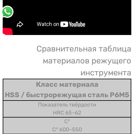
Сравнительная таблица
материалов режущего
инструмента
HSS / быстрорежущая сталь Р6М5
62–65 HRC
550–600 °C