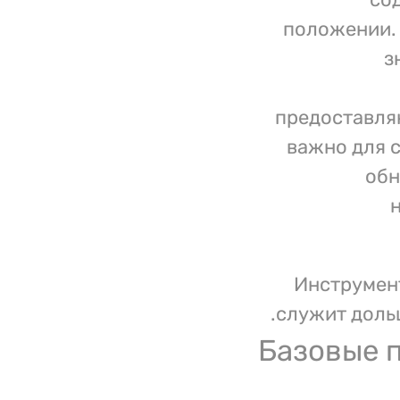
положении.
з
предоставля
важно для 
обн
Инструмент
служит дольш
Базовые 