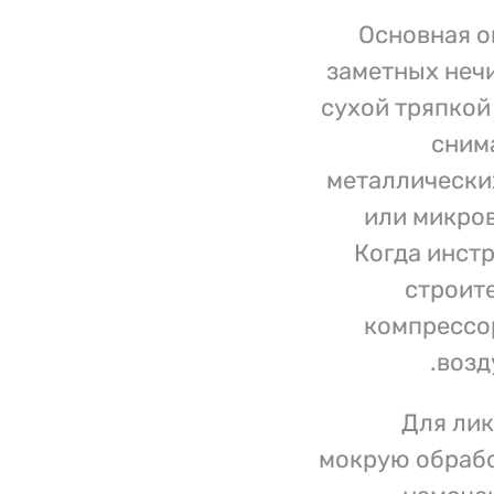
Основная о
заметных неч
сухой тряпкой
сним
металлически
или микров
Когда инст
строит
компрессо
возд
Для ли
мокрую обрабо