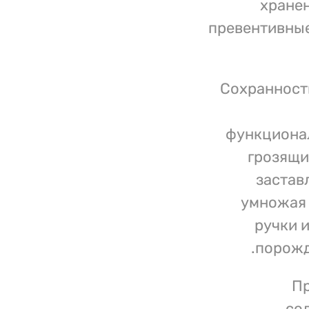
хранен
превентивные
Сохранност
функционал
грозящи
застав
умножая 
ручки 
порожд
Пр
со