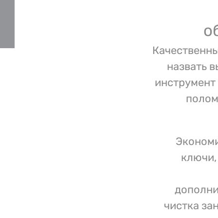
о
Качественны
назвать 
инструмент 
полом
Экономи
ключи,
дополни
чистка за