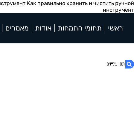
нструмент Как правильно хранить и чистить ручной
инструмент
ראשי
תחומי התמחות
אודות
מאמרים
1. Как правильно хранить и чистить
ручной инструмент
2. Значение грамотного обслуживания
инструмента
3. Базовые принципы очистки ручного
инструмента
4. Методы ликвидации ржавчины на
инструменте