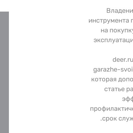
Владени
инструмента 
на покупк
эксплуатаци
deer.r
garazhe-svo
которая допо
статье р
эфф
профилактиче
срок служ