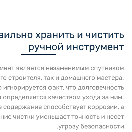
5. Нормы содержания ручного
инструмента
6. Смазывание и плановое
обслуживание
вильно хранить и чистить
7. МИФ: Инструмент не требует ухода
при редком использовании
ручной инструмент
8. Нюансы ухода за различными
типами инструментов
9. Заключение
10. Вещества для продуктивной чистки
мент является незаменимым спутником
инструмента
го строителя, так и домашнего мастера.
11. Домашние методы против
окисления
о игнорируется факт, что долговечность
12. Продуктивные варианты
 определяется качеством ухода за ним.
систематизации хранения
13. Подготовка инструмента к
 содержание способствует коррозии, а
продолжительному содержанию
ние чистки уменьшает точность и несет
14. Советы по смазыванию
15. מדיניות הפרטיות
угрозу безопасности.