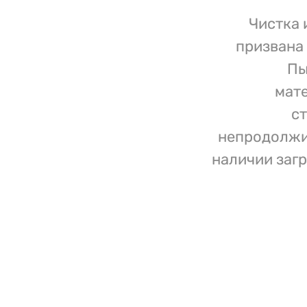
Чистка 
призвана
Пы
мате
с
непродолжи
наличии заг