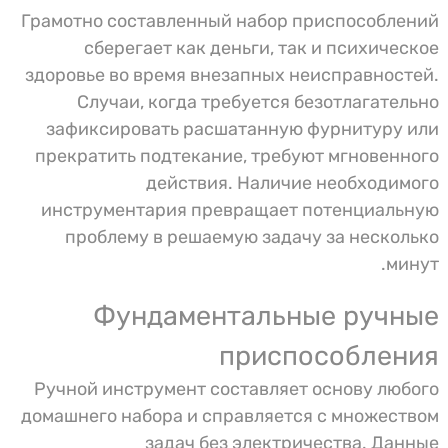
21. Универсальный измеритель
Грамотно составленный набор приспособлений
22. Индикаторная отвертка
сберегает как деньги, так и психическое
23. Пистолет для горячего клея
здоровье во время внезапных неисправностей.
24. Ручная пила по дереву
25. Приставная лестница
Случаи, когда требуется безотлагательно
26. Стоит ли покупать готовые наборы
зафиксировать расшатанную фурнитуру или
инструментов
прекратить подтекание, требуют мгновенного
27. Что предпочесть: сетевой или
действия. Наличие необходимого
аккумуляторный электроинструмент
инструментария превращает потенциальную
28. Возможно ли справиться без
электроинструментов
проблему в решаемую задачу за несколько
29. מדיניות הפרטיות
минут.
Фундаментальные ручные
приспособления
Ручной инструмент составляет основу любого
домашнего набора и справляется с множеством
задач без электричества. Данные