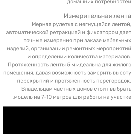
домашних потребностей.
Измерительная лента
Мерная рулетка с негнущейся лентой,
автоматической ретракцией и фиксатором дает
точные измерения при заказе мебельных
изделий, организации ремонтных мероприятий
и определении количества материалов.
Протяженность ленты 5 м идеальна для жилого
помещения, давая возможность замерить высоту
перекрытий и протяженность перегородок.
Владельцам частных домов стоит выбрать
модель на 7-10 метров для работы на участке.