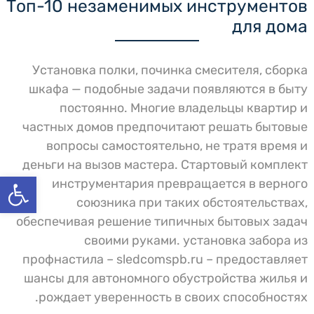
Топ-10 незаменимых инструментов
5. Опровержение мифа
для дома
6. Добавочные практичные
инструменты
7. Упорядочивание хранения
Установка полки, починка смесителя, сборка
инструментов
шкафа — подобные задачи появляются в быту
8. Руководство по приобретению
9. Часто задаваемые вопросы
постоянно. Многие владельцы квартир и
10. Выводы
частных домов предпочитают решать бытовые
11. Ударный инструмент
вопросы самостоятельно, не тратя время и
12. Ассортимент отверток
деньги на вызов мастера. Стартовый комплект
13. Плоскогубцы и
פתח סרגל
инструментария превращается в верного
многофункциональные пассатижи
14. Набор гаечных ключей
союзника при таких обстоятельствах,
15. Измерительная лента
обеспечивая решение типичных бытовых задач
16. Дрель-шуруповерт
своими руками. установка забора из
аккумуляторный
профнастила – sledcomspb.ru – предоставляет
17. Ватерпас
18. Электрическая пила лобзиковая
шансы для автономного обустройства жилья и
19. Углошлифовальная машина
рождает уверенность в своих способностях.
20. Электропаяльник