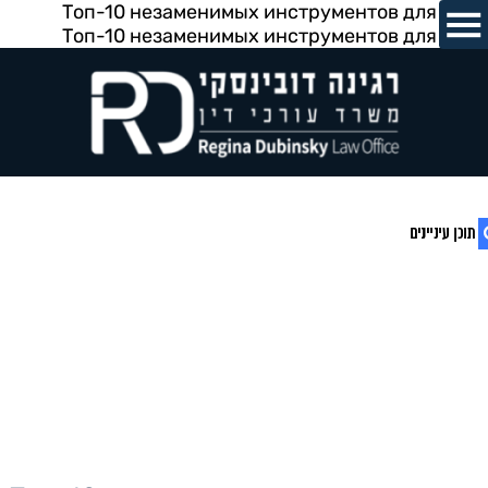
Топ-10 незаменимых инструментов для дома
Топ-10 незаменимых инструментов для дома
1. Топ-10 незаменимых инструментов
для дома
2. Фундаментальные ручные
приспособления
3. Механизированные инструменты
для жилища
4. Измерительное оборудование и
дополнительный инструментарий